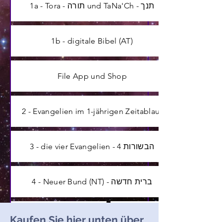
1a - Tora - תורה und TaNa'Ch - תנך
1b - digitale Bibel (AT)
File App und Shop
2 - Evangelien im 1-jährigen Zeitablauf
3 - die vier Evangelien - 4 הבשורות
4 - Neuer Bund (NT) - ברית חדשה
Kontakt & Support
Members
Kaufen Sie hier unten über