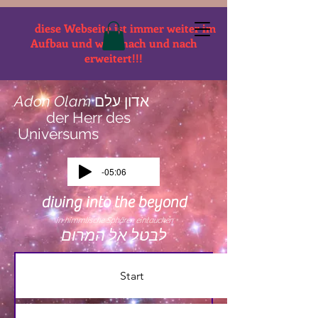
diese Webseite ist immer weiter im
Aufbau und wird nach und nach
erweitert!!!
Adon Olam
אדון עלם
der Herr des
Universums
-05:06
diving into the beyond
in himmlische Sphären
eintauchen
לבטל אל המרום
Start