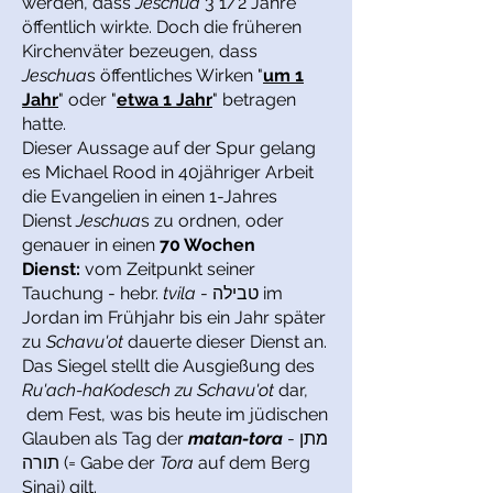
werden, dass
Jeschua
3 1/2 Jahre
öffentlich wirkte. Doch die früheren
Kirchenväter bezeugen, dass
Jeschua
s öffentliches Wirken "
um 1
Jahr
" oder "
etwa 1 Jahr
" betragen
hatte.
Dieser Aussage auf der Spur gelang
es Michael Rood in 40jähriger Arbeit
die Evangelien in einen 1-Jahres
Dienst
Jeschua
s zu ordnen, oder
genauer in einen
70 Wochen
Dienst:
vom Zeitpunkt seiner
Tauchung - hebr.
tvila
- טבילה im
Jordan im Frühjahr bis ein Jahr später
zu
Schavu'ot
dauerte dieser Dienst an.
Das Siegel stellt die Ausgießung des
Ru'ach-haKodesch zu Schavu'ot
dar,
dem Fest, was bis heute im jüdischen
Glauben als Tag der
matan-tora
- מתן
תורה (= Gabe der
Tora
auf dem Berg
Sinaj) gilt.