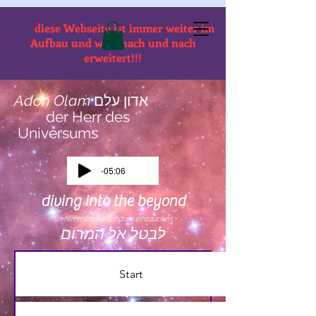
diese Webseite ist immer weiter im
Aufbau und wird nach und nach
erweitert!!!
Adon Olam
אדון עלם
der Herr des
Universums
-05:06
diving into the beyond
in himmlische Sphären
eintauchen
לבטל אל המרום
Start