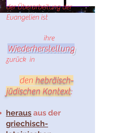
der Überarbeitung der
Evangelien ist
i
hre
Wiederherstellung
zurück in
den
hebräisch-
jüdischen Kontext
:
her
aus
aus der
griechisch-