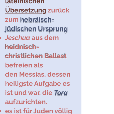
lateinischen
Übers
etzung
zurück
zum
hebräisch-
jüdischen Ursprung
Jesch
ua
aus dem
heidnisch-
christli
chen Ballast
befreien
als
den
Messias, dessen
heiligste Aufgabe es
ist und war, die
Tora
aufzurich
ten.
es ist für Juden völlig