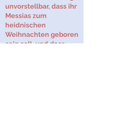
unvorstellbar, dass ihr
Messias
zum
heidnischen
Weihnachten geboren
sein soll, und dass
sein Tod und seine
Auferstehung mit
einem heidnischen
Osterfest verbunden
sein kann
bei der Übersetzung der deutschen
Texte wurden folgende Hilfen