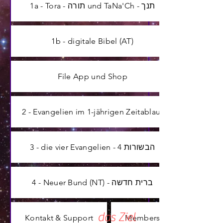
1a - Tora - תורה und TaNa'Ch - תנך
1b - digitale Bibel (AT)
File App und Shop
2 - Evangelien im 1-jährigen Zeitablauf
3 - die vier Evangelien - 4 הבשורות
4 - Neuer Bund (NT) - ברית חדשה
das Ziel
Kontakt & Support
Members